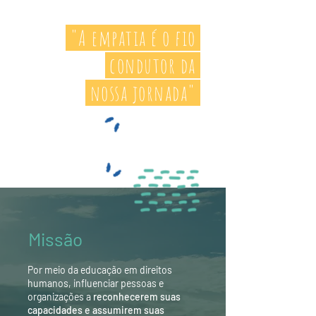
"A empatia é o fio
condutor da
nossa
jornada"
Missão
Por meio da educação em direitos
humanos, influenciar pessoas e
organizações a
reconhecerem suas
capacidades e assumirem suas